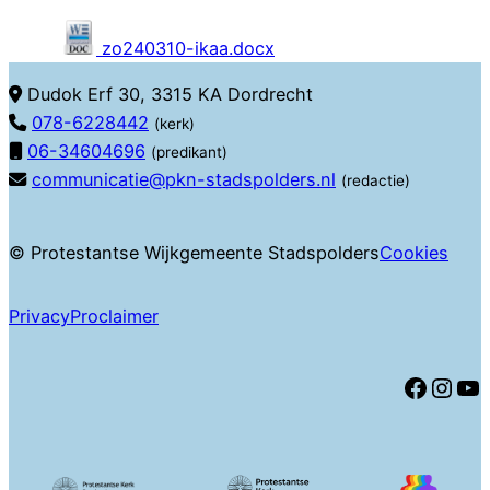
zo240310-ikaa.docx
Dudok Erf 30, 3315 KA Dordrecht
078-6228442
(kerk)
06-34604696
(predikant)
communicatie@pkn-stadspolders.nl
(redactie)
© Protestantse Wijkgemeente Stadspolders
Cookies
Privacy
Proclaimer
Facebook
Instagram
YouTube