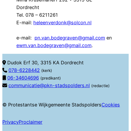
Dordrecht
Tel. 078 – 6211261
E-mail:
heleenverdonk@solcon.nl
e-mail:
pn.van.bodegraven@gmail.com
en
ewm.van.bodegraven@gmail.com
.
Dudok Erf 30, 3315 KA Dordrecht
078-6228442
(kerk)
06-34604696
(predikant)
communicatie@pkn-stadspolders.nl
(redactie)
© Protestantse Wijkgemeente Stadspolders
Cookies
Privacy
Proclaimer